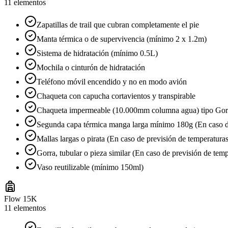
11
elementos
Zapatillas de trail que cubran completamente el pie
Manta térmica o de supervivencia (mínimo 2 x 1.2m)
Sistema de hidratación (mínimo 0.5L)
Mochila o cinturón de hidratación
Teléfono móvil encendido y no en modo avión
Chaqueta con capucha cortavientos y transpirable
Chaqueta impermeable (10.000mm columna agua) tipo Gore-T
Segunda capa térmica manga larga mínimo 180g (En caso de
Mallas largas o pirata (En caso de previsión de temperaturas
Gorra, tubular o pieza similar (En caso de previsión de temp
Vaso reutilizable (mínimo 150ml)
Flow 15K
11
elementos